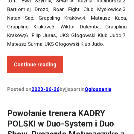
to:1. Ewa Szymik, SPARTA Kuźnia Raciborska;2.
Bartłomiej Drozd, Roan Fight Club Mysłowice;3.
Natan Sap, Grappling Kraków;4. Mateusz Kuca,
Grappling Kraków;5. Wiktor Dulemba, Grappling
Kraków;6. Filip Juras, UKS Głogowski Klub Judo;7.
Mateusz Surma, UKS Głogowski Klub Judo.
Continue reading
Posted on
2023-06-26
by
jjsport
in
Ogłoszenia
Powołanie trenera KADRY
POLSKI w Duo-System i Duo