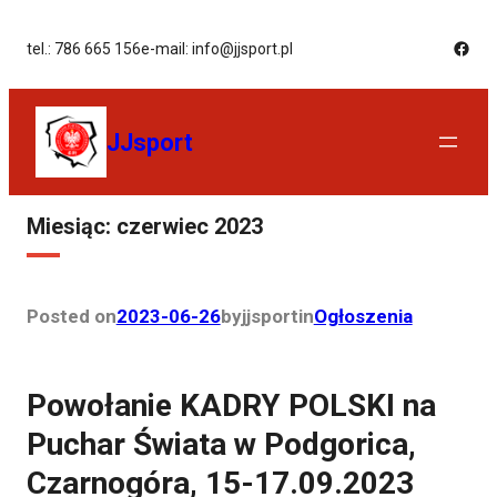
tel.: 786 665 156
e-mail: info@jjsport.pl
JJsport
Miesiąc:
czerwiec 2023
Posted on
2023-06-26
by
jjsport
in
Ogłoszenia
Powołanie KADRY POLSKI na
Puchar Świata w Podgorica,
Czarnogóra, 15-17.09.2023