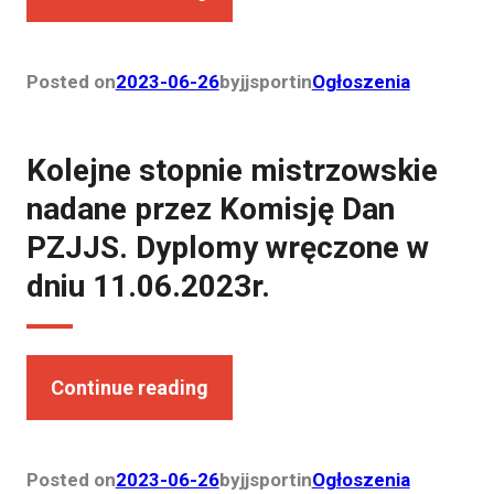
Posted on
2023-06-26
by
jjsport
in
Ogłoszenia
Kolejne stopnie mistrzowskie
nadane przez Komisję Dan
PZJJS. Dyplomy wręczone w
dniu 11.06.2023r.
Continue reading
Posted on
2023-06-26
by
jjsport
in
Ogłoszenia