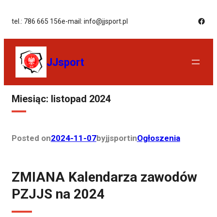
tel.: 786 665 156
e-mail: info@jjsport.pl
JJsport
Miesiąc:
listopad 2024
Posted on
2024-11-07
by
jjsport
in
Ogłoszenia
ZMIANA Kalendarza zawodów
PZJJS na 2024