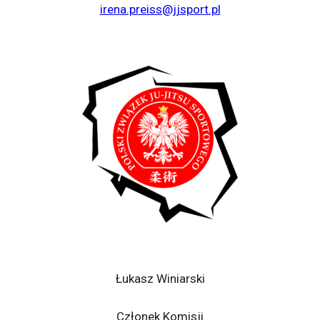
irena.preiss@jjsport.pl
Łukasz Winiarski
Członek Komisji