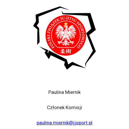
Paulina Miernik
Członek Komisji
paulina.miernik@jjsport.pl