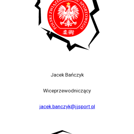
Jacek Bańczyk
Wiceprzewodniczący
jacek.banczyk@jjsport.pl