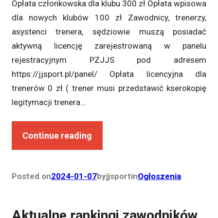
Opłata członkowska dla klubu 300 zł Opłata wpisowa
dla nowych klubów 100 zł Zawodnicy, trenerzy,
asystenci trenera, sędziowie muszą posiadać
aktywną licencję zarejestrowaną w panelu
rejestracyjnym PZJJS pod adresem
https://jjsport.pl/panel/ Opłata licencyjna dla
trenerów 0 zł ( trener musi przedstawić kserokopię
legitymacji trenera…
Continue reading
Posted on
2024-01-07
by
jjsport
in
Ogłoszenia
Aktualne rankingi zawodników