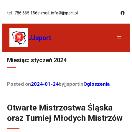
tel.: 786 665 156
e-mail: info@jjsport.pl
JJsport
Miesiąc:
styczeń 2024
Posted on
2024-01-24
by
jjsport
in
Ogłoszenia
Otwarte Mistrzostwa Śląska
oraz Turniej Młodych Mistrzów