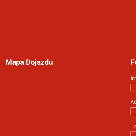
Mapa Dojazdu
F
Im
Ad
T