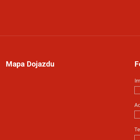
Mapa Dojazdu
F
Im
Ad
T