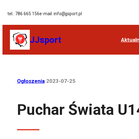
tel.: 786 665 156
e-mail: info@jjsport.pl
JJsport
Aktual
Ogłoszenia
·
2023-07-25
Puchar Świata U