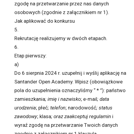
zgodę na przetwarzanie przez nas danych
osobowych (zgodnie z załącznikiem nr 1).
Jak aplikować do konkursu
5.
Rekrutację realizujemy w dwóch etapach.
6.
Etap pierwszy:
a)
Do 6 sierpnia 2024 r. uzupełnij i wyślij aplikację na
Santander Open Academy. Wpisz (obowiązkowe
pola do uzupełnienia oznaczyliśmy “ * ”): państwo
zamieszkania
; imię i nazwisko
; e-mail
; data
urodzenia
; płeć
; telefon
; narodowość
; status
zawodowy
; klasa
; oraz zaakceptuj regulamin
i
wyraź zgodę na przetwarzanie Twoich danych
zgodnie z załącznikiem nr 1 klauzula