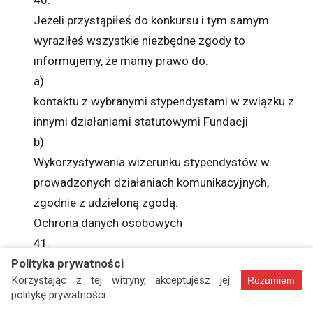
Jeżeli przystąpiłeś do konkursu i tym samym
wyraziłeś wszystkie niezbędne zgody to
informujemy, że mamy prawo do:
a)
kontaktu z wybranymi stypendystami w związku z
innymi działaniami statutowymi Fundacji
b)
Wykorzystywania wizerunku stypendystów w
prowadzonych działaniach komunikacyjnych,
zgodnie z udzieloną zgodą.
Ochrona danych osobowych
41.
Polityka prywatności
Jesteśmy administratorem Twoich danych
Korzystając z tej witryny, akceptujesz jej
Rozumiem
osobowych, do których będziemy mieć dostęp
politykę prywatności.
w związku z realizacją konkursu.