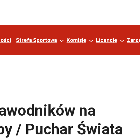
ności
Strefa Sportowa
Komisje
Licencje
Zarz
 zawodników na
py / Puchar Świata