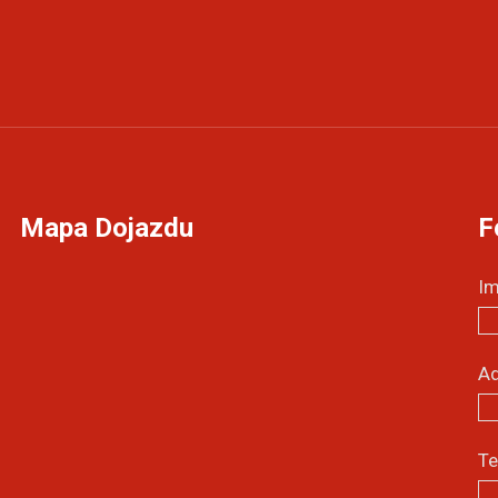
Mapa Dojazdu
F
Im
Ad
T